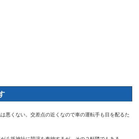
す
地は悪くない。交差点の近くなので車の運転手も目を配るた
車が八坂神社に競演を奉納するが、その２軒隣でもある。